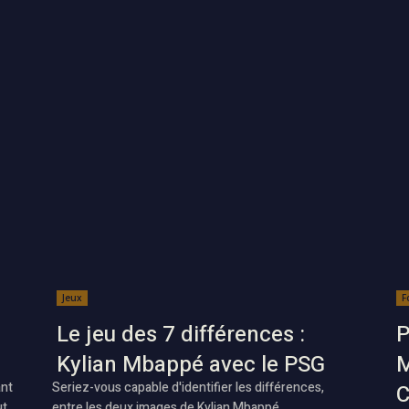
Jeux
F
Le jeu des 7 différences :
P
Kylian Mbappé avec le PSG
M
ant
Seriez-vous capable d'identifier les différences,
C
t,
entre les deux images de Kylian Mbappé...