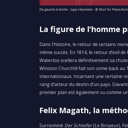
De gauche à droite : Jupp Heynckes : © Shot for Press/Actio
La figure de l’homme p
Dans l’histoire, le retour de certains me
même succès.
En 1814, le retour d’exil d
Waterloo
scellera définitivement sa chute
Winston Churchill fait son
come back
au
internationaux.
Incarnant
une certaine n
rang d’acteur du destin d’un pays.
Davan
premier plan est également vu comme un u
Felix Magath, la métho
Surnommé
Der
Schleifer
(
Le
Broyeur)
, Fe