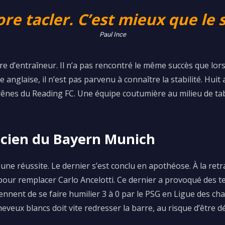
ore tacler. C’est mieux que le s
Paul Ince
ère d’entraîneur. Il n’a pas rencontré le même succès que lor
e anglaise, il n’est pas parvenu à connaître la stabilité. Hu
s rênes du Reading FC. Une équipe coutumière au milieu de 
icien du Bayern Munich
ne réussite. Le dernier s’est conclu en apothéose. À la retra
pour remplacer Carlo Ancelotti. Ce dernier a provoqué des te
nnent de se faire humilier 3 à 0 par le PSG en Ligue des ch
heveux blancs doit vite redresser la barre, au risque d’être