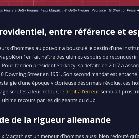
n Plus via Getty Images. Felix Magath : © Getty Images. Paul Ince : © Shot for Press A
rovidentiel, entre référence et e
neurs d’hommes au pouvoir a bousculé le destin d’une institu
e Napoléon 1er fait naître des ultimes espoirs de reconquéri
.
Pour l’ancien président Sarkozy, sa défaite de 2017
a assom
10
Downing
Street en 1951.
Son second mandat est entaché 
ostalgie d’une époque victorieuse désormais révolue, ces 
tage
scrutés
à leur retour,
le droit à l’erreur
semblait proscrit
ltime recours par les dirigeants du club.
de de la rigueur allemande
lix
Magath
est un meneur d’hommes aussi bien redouté qu’a