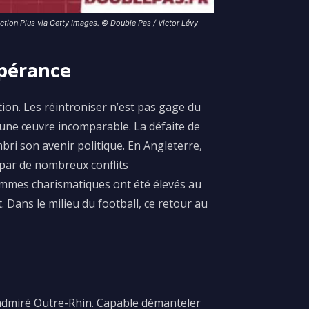
ction Plus via Getty Images. © Double Pas / Victor Lévy
spérance
tion.
Les r
éintroniser
n’est pas gage du
r une œuvre incomparable. La défaite de
bri son avenir politique.
En Angleterre,
par de nombreux conflits
hommes charismatiques ont été
élevés
au
.
Dans le milieu du football, ce retour au
dmiré Outre-Rhin.
Capable démanteler