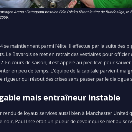
swagen Arena : l’attaquant bosnien Edin Džeko fêtant le titre de Bundesliga, le 
2009.
4 se maintiennent parmi l’élite.
Il effectue par la suite des pi
ts.
Le Bavarois se met en retrait des
vestiaires
pour officier 
2.
En cours de saison, il est appelé au pied levé pour sauver
monter en peu de temps.
L’équipe de la capitale parvient malgr
e rigueur qui résout des crises sans passer par le dialogue s
igable mais entraîneur instable
 rendu de loyaux services aussi bien à Manchester United qu
e noir, Paul Ince était un joueur de devoir qui se met au servi