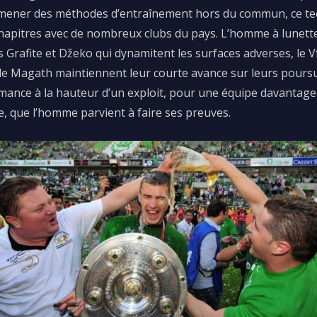
 mener des méthodes d’entraînement hors du commun, ce tech
 chapitres avec de nombreux clubs du pays.
L’homme à lunett
ts
Grafite
et
Džeko
qui dynamitent les surfaces adverses, le
V
e Magath maintiennent leur courte avance sur leurs poursui
ance à la hauteur d’un exploit, pour une équipe davantage 
e, que l’homme parvient
à
faire ses preuves.