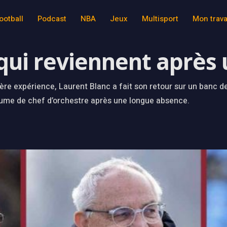
ootball
Podcast
NBA
Jeux
Multisport
Mon trava
qui reviennent après
ère expérience, Laurent Blanc a fait son retour sur un banc d
stume de chef d’orchestre après une longue absence.