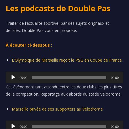
Les podcasts de Double Pas
Traiter de l’actualité sportive, par des sujets orignaux et
décalés. Double Pas vous en propose.
À écouter ci-dessous :
L’Olympique de Marseille reçoit le PSG en Coupe de France
.
L
00:00
00:00
e
Cet évènement tant attendu entre les deux clubs les plus titrés
c
de la compétition. Reportage aux abords du stade Vélodrome.
t
e
Marseille privée de ses supporters au Vélodrome
.
u
r
L
a
00:00
00:00