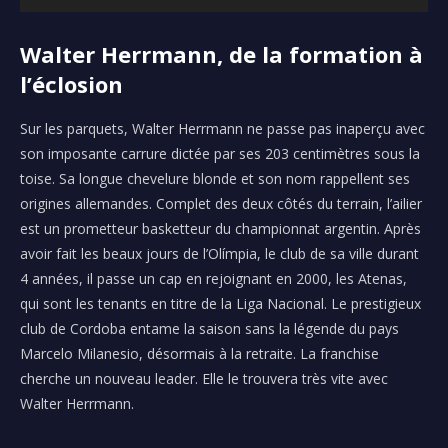
e
c
Walter Herrmann, de la formation à
t
l’éclosion
e
u
Sur les parquets, Walter Herrmann ne passe pas inaperçu avec
r
son imposante carrure dictée par ses 203 centimètres sous la
a
toise.
Sa longue chevelure blonde et son nom rappellent ses
u
origines allemandes
.
Complet des deux côtés du terrain, l’ailier
d
est un prometteur basketteur du championnat argentin.
Après
i
avoir fait les beaux jours de l’
Olímpia
, le club de sa ville durant
o
4 années, il passe un cap
en
rejoignant en 2000, les
Atenas
,
qui sont les tenants en titre de la
Liga
Nacional
.
Le prestigieux
club de
Cordoba
entame la saison sans la légende du pays
Marcelo
Milanesio
, désormais à la retraite.
La franchise
cherche un nouveau leader. Elle le trouvera très vite avec
Walter
Herrmann
.