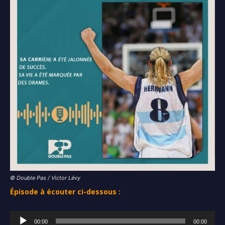
© Double Pas / Victor Lévy
Épisode à écouter ci-dessous :
L
00:00
00:00