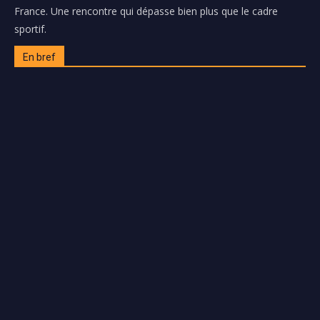
o
France. Une rencontre qui dépasse bien plus que le cadre
e
sportif.
u
r
En bref
a
u
d
i
o