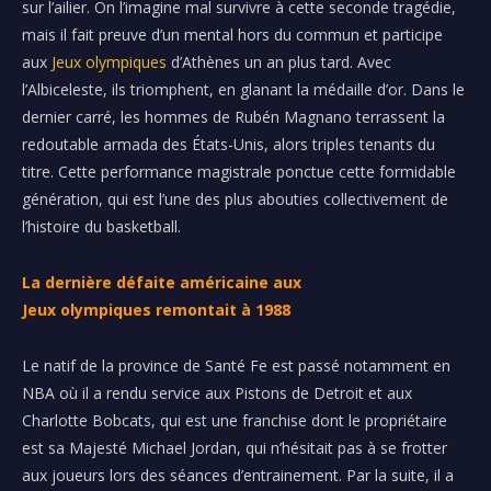
sur l’ailier.
On l’imagine mal survivre à cette seconde tragédie,
mais il fait preuve d’un mental hors du commun et participe
aux
Jeux olympiques
d’Athènes un an plus tard. Avec
l’
Albiceleste, ils
triomphent, en glanant la médaille d’or.
Dans le
dernier carré, les hommes de
Rubén
Magnano
terrassent la
redoutable armada des États-Unis, alors triples tenants du
titre.
Cette performance magistrale ponctue cette formidable
génération, qui est l’une des plus abouties collectivement de
l’histoire du basketball.
La dernière défaite américaine aux
Jeux
olympiques
remontait à 1988
Le natif de la province de Santé
Fe
est passé notamment en
NBA où il a rendu service aux Pistons de Detroit et aux
Charlotte
Bobcats, qui est une
franchise dont le propriétaire
est sa Majesté Michael Jordan, qui n’hésitait pas à se frotter
aux joueurs lors des séances d’
entrainement
.
Par la suite, il a