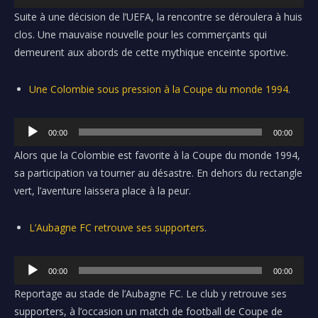
e
u
Suite à une décision de l’UEFA, la rencontre se déroulera à huis
c
d
clos. Une mauvaise nouvelle pour les commerçants qui
t
i
demeurent aux abords de cette mythique enceinte sportive.
e
o
u
Une Colombie sous pression à la Coupe du monde 1994
.
r
a
L
u
00:00
00:00
e
d
Alors que la Colombie est favorite à la Coupe du monde 1994,
c
i
sa participation va tourner au désastre. En dehors du rectangle
t
o
vert, l’aventure laissera place à la peur.
e
u
L’Aubagne FC retrouve ses supporters
.
r
a
L
u
00:00
00:00
e
d
Reportage au stade de l’Aubagne FC. Le club y retrouve ses
c
i
supporters, à l’occasion un match de football de Coupe de
t