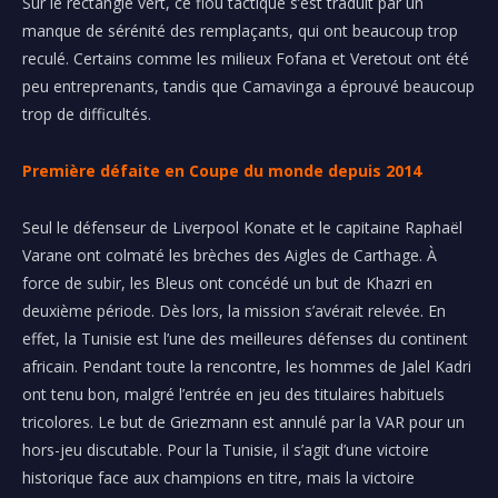
Sur le rectangle vert, ce flou tactique s’est traduit par un
manque de sérénité des remplaçants, qui ont beaucoup trop
reculé. Certains comme les milieux Fofana et Veretout ont été
peu entreprenants, tandis que Camavinga a éprouvé beaucoup
trop de difficultés.
Première défaite en
Coupe du monde
depuis 2014
Seul le défenseur de Liverpool Konate et le capitaine Raphaël
Varane ont colmaté les brèches des Aigles de Carthage. À
force de subir, les Bleus ont concédé un but de Khazri en
deuxième période. Dès lors, la mission s’avérait relevée. En
effet, la Tunisie est l’une des meilleures défenses du continent
africain. Pendant toute la rencontre, les hommes de Jalel Kadri
ont tenu bon, malgré l’entrée en jeu des titulaires habituels
tricolores. Le but de Griezmann est annulé par la VAR pour un
hors-jeu discutable. Pour la Tunisie, il s’agit d’une victoire
historique face aux champions en titre, mais la victoire